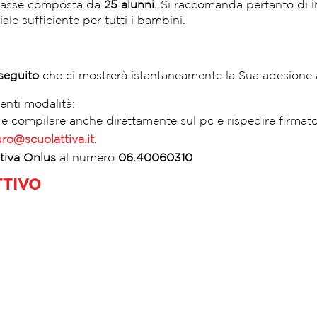
 classe composta da
25 alunni.
Si raccomanda pertanto di
i
ale sufficiente per tutti i bambini.
 seguito
che ci mostrerà istantaneamente la Sua adesione all
uenti modalità:
 e compilare anche direttamente sul pc e rispedire firmat
ro@scuolattiva.it
.
tiva Onlus
al numero
06.40060310
TTIVO