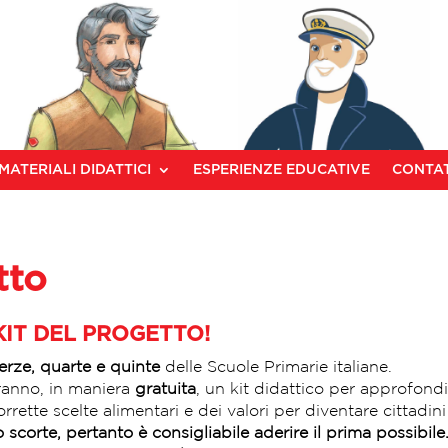
MATERIALI DIDATTICI
ESPERIENZE EDUCATIVE
CONTAT
O
tto
KIT DEL PROGETTO!
terze, quarte e quinte
delle Scuole Primarie italiane.
eranno, in maniera
gratuita
, un kit didattico per approfondir
corrette scelte alimentari e dei valori per diventare cittadi
 scorte, pertanto è consigliabile aderire il prima possibile