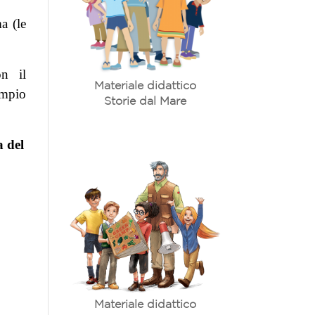
a (le
on il
Materiale didattico
empio
Storie dal Mare
a del
Materiale didattico